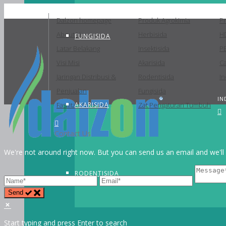
Dalzon homepage
Produk Agrokimia
P
About Us
Herbisida
H
FUNGISIDA
Latar Belakang
Insektisida
P
Visi Misi
Akarisida
C
Jaringan Distribusi &
Rodentisida
In
Penjualan
Fungisida
IN
Fasilitas Produksi
AKARISIDA
Zat Pengaturan Tumbuh
Contact Us
We're not around right now. But you can send us an email and we'll 
RODENTISIDA
Send
Start typing and press Enter to search