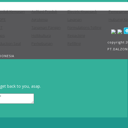
roduk Kemasan
Aplikasi Produk
Electric Knapsack
Pemesana
DPE
Agrokimia
Layanan
Hubungi Ka
ET
Tanaman Pangan
Formulations Tolling
aps
Holtikultura
Repacking
copyright 
duction Seal
Perkebunan
Refilling
PT.DALZON
DONESIA
get back to you, asap.