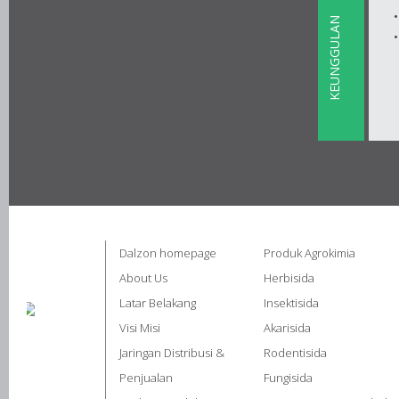
KEUNGGULAN
Dalzon homepage
Produk Agrokimia
About Us
Herbisida
Latar Belakang
Insektisida
Visi Misi
Akarisida
Jaringan Distribusi &
Rodentisida
Penjualan
Fungisida