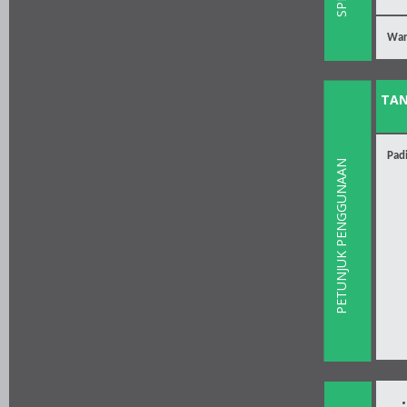
War
TA
Pad
PETUNJUK PENGGUNAAN