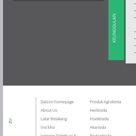
KEUNGGULAN
Dalzon homepage
Produk Agrokimia
About Us
Herbisida
Latar Belakang
Insektisida
Visi Misi
Akarisida
Jaringan Distribusi &
Rodentisida