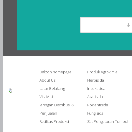
Dalzon homepage
Produk Agrokimia
About Us
Herbisida
Latar Belakang
Insektisida
Visi Misi
Akarisida
Jaringan Distribusi &
Rodentisida
Penjualan
Fungisida
Fasilitas Produksi
Zat Pengaturan Tumbuh