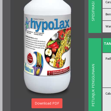
Cara
SPESIFIKASI
Ben
War
TA
Pad
PETUNJUK PENGGUNAAN
Cab
Download PDF